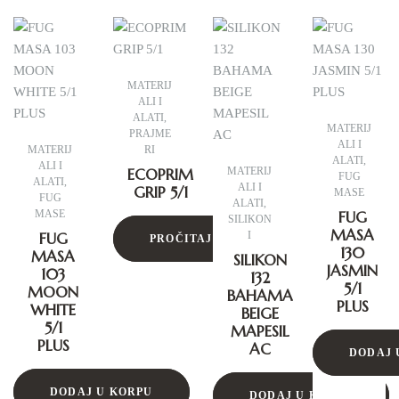
MATERIJ
ALI I
ALATI
,
MATERIJ
PRAJME
ALI I
MATERIJ
RI
ALATI
,
ALI I
ECOPRIM
MATERIJ
FUG
ALATI
,
ALI I
GRIP 5/1
MASE
FUG
ALATI
,
MASE
FUG
SILIKON
MASA
FUG
I
PROČITAJ VIŠE
130
MASA
SILIKON
JASMIN
103
132
5/1
MOON
BAHAMA
PLUS
WHITE
BEIGE
5/1
MAPESIL
PLUS
AC
DODAJ 
DODAJ U KORPU
DODAJ U KORPU