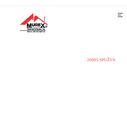
Home
Materijali i alati
Spužve
20905 SPUŽVA