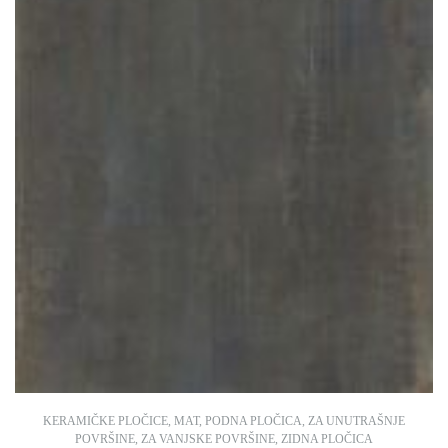
KERAMIČKE PLOČICE
,
MAT
,
PODNA PLOČICA
,
ZA UNUTRAŠNJE
POVRŠINE
,
ZA VANJSKE POVRŠINE
,
ZIDNA PLOČICA