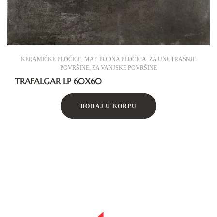
KERAMIČKE PLOČICE
,
MAT
,
PODNA PLOČICA
,
ZA UNUTRAŠNJE
POVRŠINE
,
ZA VANJSKE POVRŠINE
TRAFALGAR LP 60X60
DODAJ U KORPU