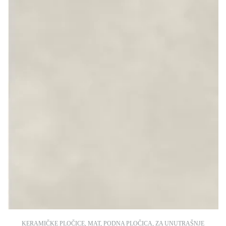
KERAMIČKE PLOČICE
,
MAT
,
PODNA PLOČICA
,
ZA UNUTRAŠNJE