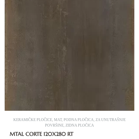
KERAMIČKE PLOČICE
,
MAT
,
PODNA PLOČICA
,
ZA UNUTRAŠNJE
POVRŠINE
,
ZIDNA PLOČICA
MTAL CORTE 120X280 RT