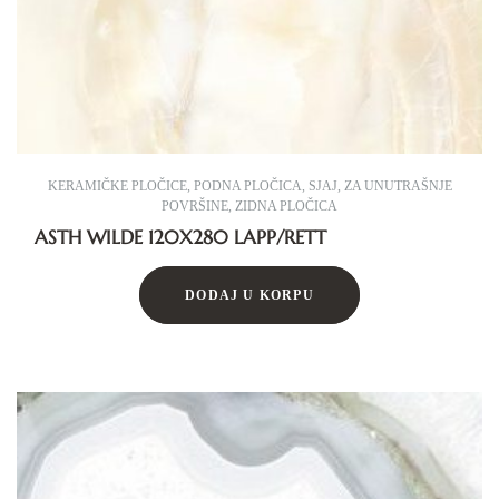
KERAMIČKE PLOČICE
,
PODNA PLOČICA
,
SJAJ
,
ZA UNUTRAŠNJE
POVRŠINE
,
ZIDNA PLOČICA
ASTH WILDE 120X280 LAPP/RETT
DODAJ U KORPU