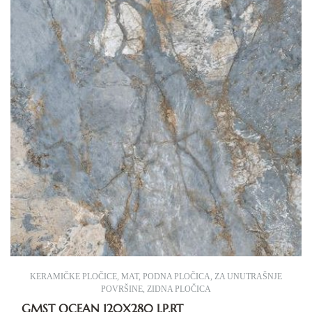
KERAMIČKE PLOČICE
,
MAT
,
PODNA PLOČICA
,
ZA UNUTRAŠNJE
POVRŠINE
,
ZIDNA PLOČICA
GMST OCEAN 120X280 LP.RT