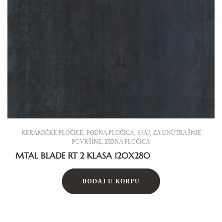
KERAMIČKE PLOČICE
,
PODNA PLOČICA
,
SJAJ
,
ZA UNUTRAŠNJE
POVRŠINE
,
ZIDNA PLOČICA
MTAL BLADE RT 2 KLASA 120X280
DODAJ U KORPU