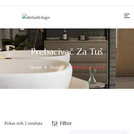
Prebacivač Za Tuš
Home
Dodaci
Prebacivač za tuš
Filter
Prikaz svih 2 rezultata