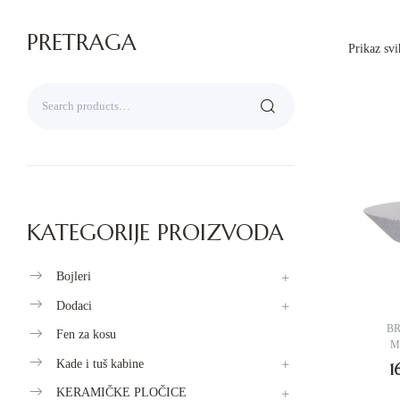
PRETRAGA
Prikaz svi
KATEGORIJE PROIZVODA
Bojleri
Dodaci
B
Fen za kosu
M
Kade i tuš kabine
1
KERAMIČKE PLOČICE