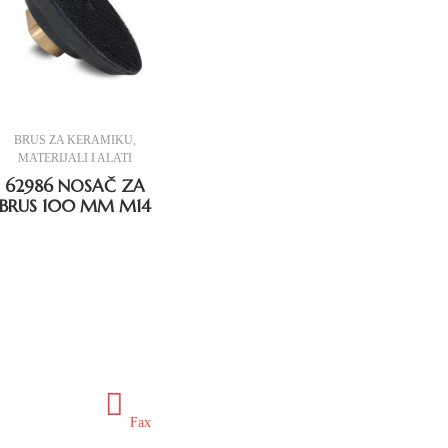
BRUS ZA KERAMIKU
,
MATERIJALI I ALATI
62986 NOSAČ ZA
BRUS 100 MM M14
ex.ba
+387 35 649 703
Fax