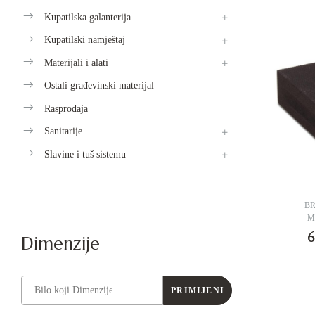
Kupatilska galanterija
Kupatilski namještaj
Materijali i alati
Ostali građevinski materijal
Rasprodaja
Sanitarije
Slavine i tuš sistemu
B
M
6
Dimenzije
PRIMIJENI