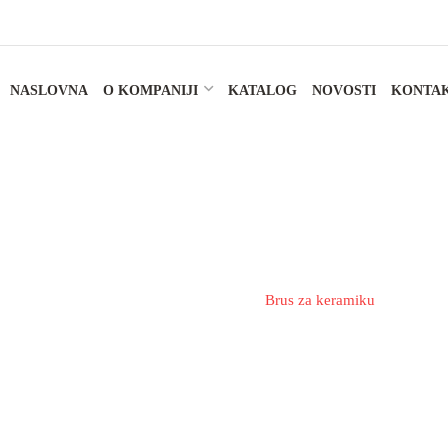
NASLOVNA
O KOMPANIJI
KATALOG
NOVOSTI
KONTA
Brus Za Keramiku
Home
Materijali i alati
Brus za keramiku