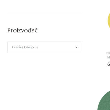
Proizvođač
B
M
6