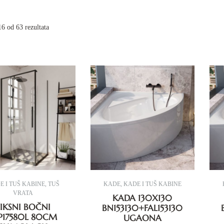
6 od 63 rezultata
E I TUŠ KABINE
,
TUŠ
KADE
,
KADE I TUŠ KABINE
VRATA
KADA 130X130
FIKSNI BOČNI
BN153130+FAL153130
17580L 80CM
UGAONA