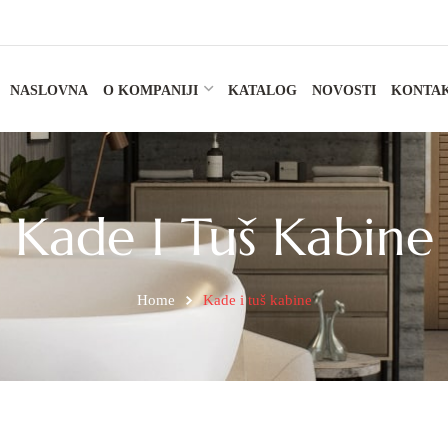
NASLOVNA
O KOMPANIJI
KATALOG
NOVOSTI
KONTA
Kade I Tuš Kabine
Home
Kade i tuš kabine