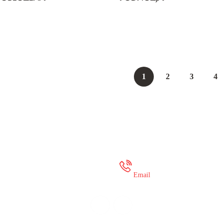
1
2
3
4
 35 649 936
onlineshop@mure
Email
© Murex 2023. Sva prava zadržana.