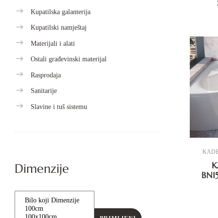
Kupatilska galanterija
Kupatilski namještaj
Materijali i alati
Ostali građevinski materijal
Rasprodaja
Sanitarije
Slavine i tuš sistemu
KAD
K
Dimenzije
BN1