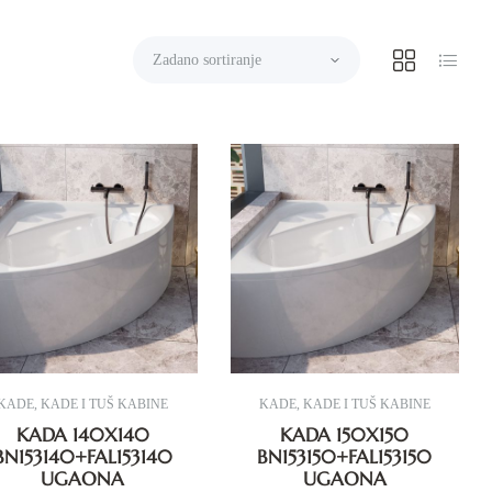
KADE
,
KADE I TUŠ KABINE
KADE
,
KADE I TUŠ KABINE
KADA 140X140
KADA 150X150
BN153140+FAL153140
BN153150+FAL153150
UGAONA
UGAONA