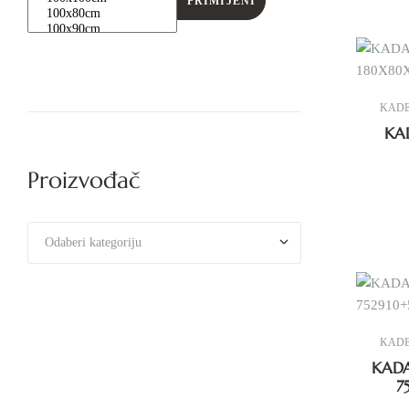
PRIMIJENI
KAD
KA
Proizvođač
KAD
KAD
7