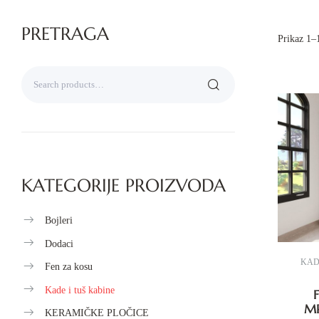
PRETRAGA
Prikaz 1–1
KATEGORIJE PROIZVODA
Bojleri
Dodaci
KAD
Fen za kosu
Kade i tuš kabine
MP
KERAMIČKE PLOČICE