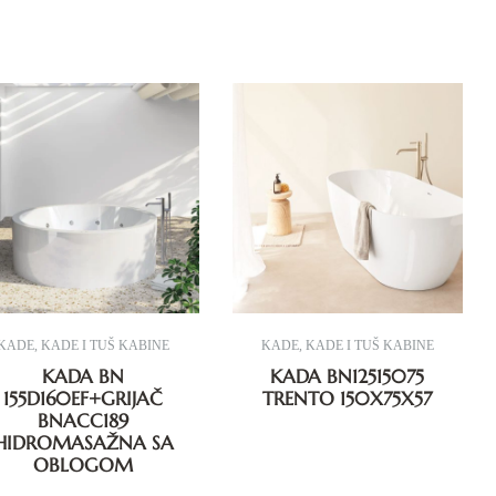
KADE
,
KADE I TUŠ KABINE
KADE
,
KADE I TUŠ KABINE
KADA BN
KADA BN12515075
155D160EF+GRIJAČ
TRENTO 150X75X57
BNACC189
HIDROMASAŽNA SA
OBLOGOM