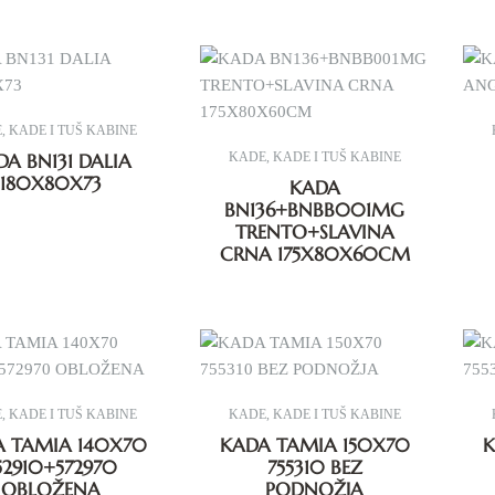
E
,
KADE I TUŠ KABINE
DA BN131 DALIA
KADE
,
KADE I TUŠ KABINE
180X80X73
KADA
BN136+BNBB001MG
TRENTO+SLAVINA
CRNA 175X80X60CM
E
,
KADE I TUŠ KABINE
KADE
,
KADE I TUŠ KABINE
A TAMIA 140X70
KADA TAMIA 150X70
K
52910+572970
755310 BEZ
OBLOŽENA
PODNOŽJA