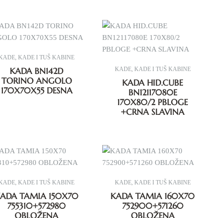
KADE
,
KADE I TUŠ KABINE
KADA BN142D
KADE
,
KADE I TUŠ KABINE
TORINO ANGOLO
KADA HID.CUBE
170X70X55 DESNA
BN12117080E
170X80/2 PBLOGE
+CRNA SLAVINA
KADE
,
KADE I TUŠ KABINE
KADE
,
KADE I TUŠ KABINE
ADA TAMIA 150X70
KADA TAMIA 160X70
755310+572980
752900+571260
OBLOŽENA
OBLOŽENA