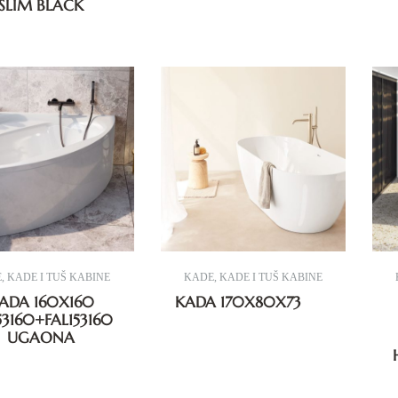
SLIM BLACK
E
,
KADE I TUŠ KABINE
KADE
,
KADE I TUŠ KABINE
ADA 160X160
KADA 170X80X73
53160+FAL153160
UGAONA