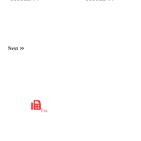
Next
x.ba
+387 35 649 703
Fax