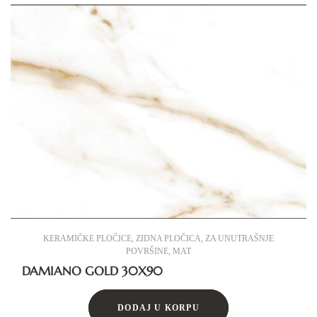
KERAMIČKE PLOČICE
,
ZIDNA PLOČICA
,
ZA UNUTRAŠNJE
POVRŠINE
,
MAT
DAMIANO GOLD 30X90
DODAJ U KORPU