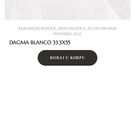
KERAMIČKE PLOČICE
,
ZIDNA PLOČICA
,
ZA UNUTRAŠNJE
POVRŠINE
,
SJAJ
DAGMA BLANCO 33.3X55
DODAJ U KORPU