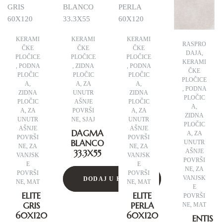
KERAMI
KERAMI
KERAMI
RASPRO
ČKE
ČKE
ČKE
DAJA
,
PLOČICE
PLOČICE
PLOČICE
KERAMI
,
PODNA
,
ZIDNA
,
PODNA
ČKE
PLOČIC
PLOČIC
PLOČIC
PLOČICE
A
,
A
,
ZA
A
,
,
PODNA
ZIDNA
UNUTR
ZIDNA
PLOČIC
PLOČIC
AŠNJE
PLOČIC
A
,
A
,
ZA
POVRŠI
A
,
ZA
ZIDNA
UNUTR
NE
,
SJAJ
UNUTR
PLOČIC
AŠNJE
AŠNJE
DAGMA
A
,
ZA
POVRŠI
POVRŠI
BLANCO
UNUTR
NE
,
ZA
NE
,
ZA
33.3X55
AŠNJE
VANJSK
VANJSK
POVRŠI
E
E
NE
,
ZA
POVRŠI
POVRŠI
VANJSK
DODAJ U KORPU
NE
,
MAT
NE
,
MAT
E
ELITE
ELITE
POVRŠI
GRIS
PERLA
NE
,
MAT
60X120
60X120
ENTIS