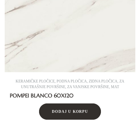
KERAMIČKE PLOČICE
,
PODNA PLOČICA
,
ZIDNA PLOČICA
,
ZA
UNUTRAŠNJE POVRŠINE
,
ZA VANJSKE POVRŠINE
,
MAT
POMPEI BLANCO 60X120
DODAJ U KORPU