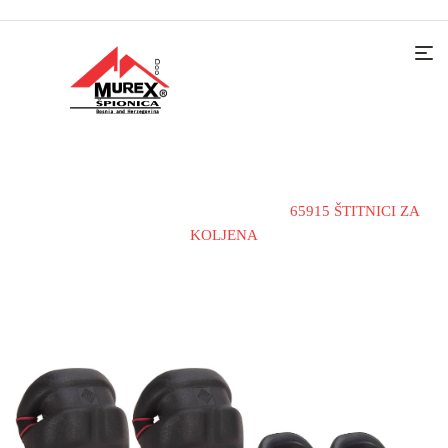
Home
Materijali i alati
Štitnici
65915 ŠTITNICI ZA
KOLJENA