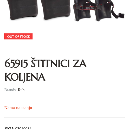
OUT OF STOCK
65915 ŠTITNICI ZA
KOLJENA
Brands:
Rubi
Nema na stanju
SKU:
03040084