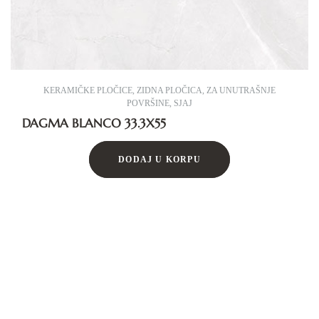
KERAMIČKE PLOČICE
,
ZIDNA PLOČICA
,
ZA UNUTRAŠNJE
POVRŠINE
,
SJAJ
DAGMA BLANCO 33.3X55
DODAJ U KORPU