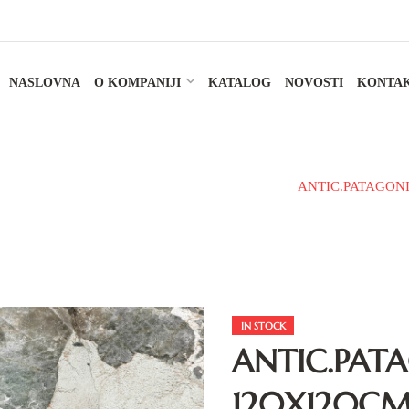
NASLOVNA
O KOMPANIJI
KATALOG
NOVOSTI
KONTA
 PLOČICE
ZA UNUTRAŠNJE POVRŠINE
ANTIC.PATAGONI
IN STOCK
ANTIC.PAT
120X120C