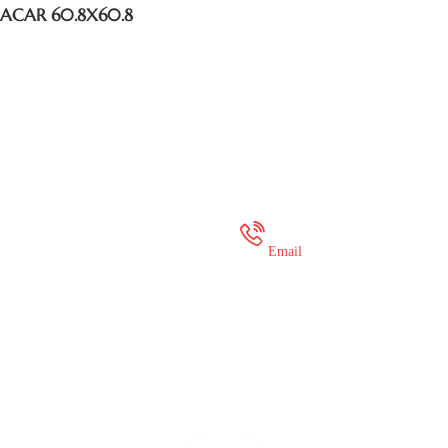
ACAR 60.8X60.8
 35 649 936
onlineshop@mure
Email