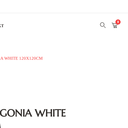
0
KT
A WHITE 120X120CM
AGONIA WHITE
M