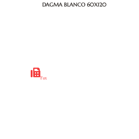
DAGMA BLANCO 60X120
x.ba
+387 35 649 703
Fax