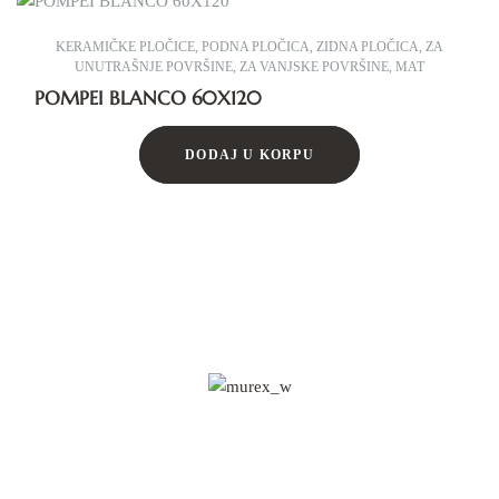
KERAMIČKE PLOČICE
,
PODNA PLOČICA
,
ZIDNA PLOČICA
,
ZA
UNUTRAŠNJE POVRŠINE
,
ZA VANJSKE POVRŠINE
,
MAT
POMPEI BLANCO 60X120
DODAJ U KORPU