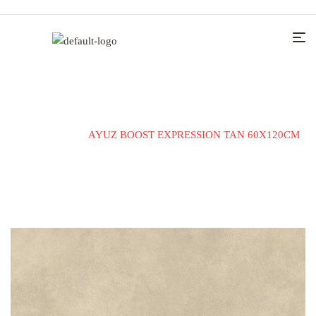
Home
KERAMIČKE PLOČICE
ZA UNUTRAŠNJE
POVRŠINE
AYUZ BOOST EXPRESSION TAN 60X120CM