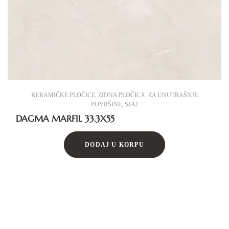
KERAMIČKE PLOČICE
,
ZIDNA PLOČICA
,
ZA UNUTRAŠNJE
POVRŠINE
,
SJAJ
DAGMA MARFIL 33.3X55
DODAJ U KORPU