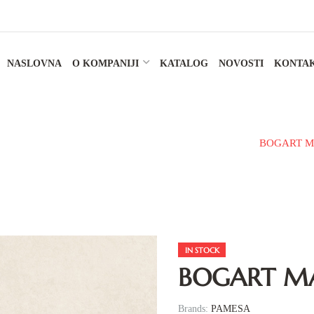
NASLOVNA
O KOMPANIJI
KATALOG
NOVOSTI
KONTA
MIČKE PLOČICE
ZA UNUTRAŠNJE POVRŠINE
BOGART MA
IN STOCK
BOGART MA
Brands:
PAMESA