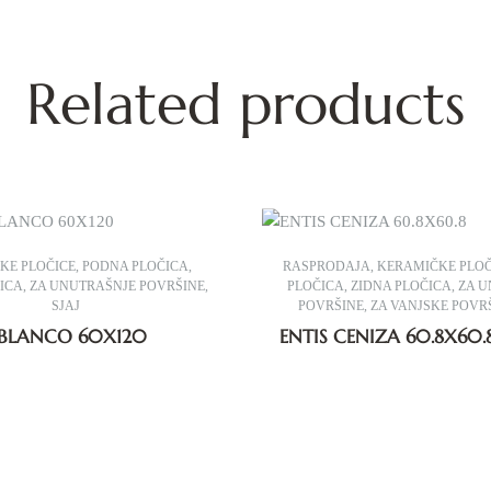
Related products
KE PLOČICE
,
PODNA PLOČICA
,
RASPRODAJA
,
KERAMIČKE PLOČ
ČICA
,
ZA UNUTRAŠNJE POVRŠINE
,
PLOČICA
,
ZIDNA PLOČICA
,
ZA U
SJAJ
POVRŠINE
,
ZA VANJSKE POVR
BLANCO 60X120
ENTIS CENIZA 60.8X60.