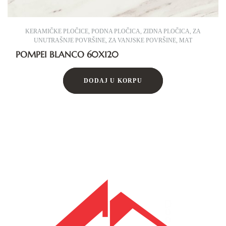
KERAMIČKE PLOČICE
,
PODNA PLOČICA
,
ZIDNA PLOČICA
,
ZA
UNUTRAŠNJE POVRŠINE
,
ZA VANJSKE POVRŠINE
,
MAT
POMPEI BLANCO 60X120
DODAJ U KORPU