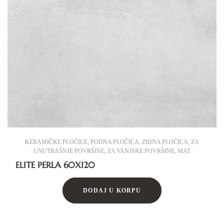
KERAMIČKE PLOČICE
,
PODNA PLOČICA
,
ZIDNA PLOČICA
,
ZA
UNUTRAŠNJE POVRŠINE
,
ZA VANJSKE POVRŠINE
,
MAT
ELITE PERLA 60X120
DODAJ U KORPU