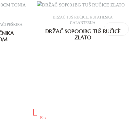
DRŽAČ TUŠ RUČICE
,
KUPATILSKA
GALANTERIJA
AČI PEŠKIRA
DRŽAČ SOP001BG TUŠ RUČICE
ČNIKA
ZLATO
ROM
ex.ba
+387 35 649 703
Fax