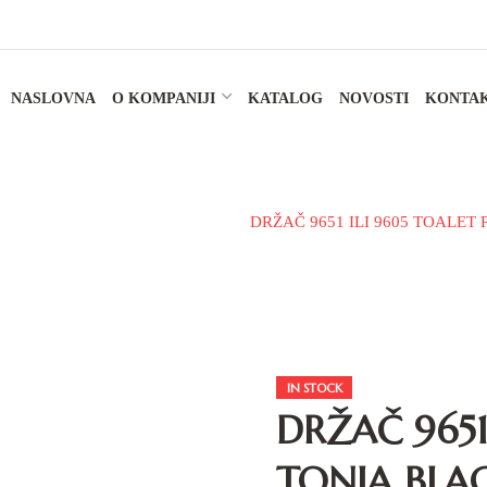
NASLOVNA
O KOMPANIJI
KATALOG
NOVOSTI
KONTA
lanterija
Držači toalet papira
DRŽAČ 9651 ILI 9605 TOALET
IN STOCK
DRŽAČ 9651
TONIA BLA