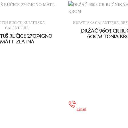
 TUŠ RUČICE
,
KUPATILSKA
KUPATILSKA GALANTERIJA
,
DRŽ
GALANTERIJA
DRŽAČ 9603 CR RU
TUŠ RUČICE 27074GNO
60CM TONIA K
MATT-ZLATNA
 35 649 936
onlineshop@mur
Email