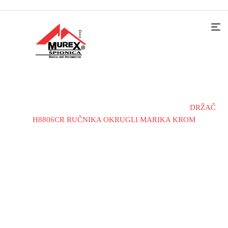
Home
Kupatilska galanterija
Držači peškira
DRŽAČ
H8806CR RUČNIKA OKRUGLI MARIKA KROM