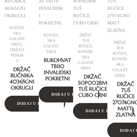
KUPATIL
SKA
KUPATIL
DRŽAČ
GALANT
SKA
TUŠ
DRŽAČ
ERIJA
,
GALANT
RUČICE
,
TUŠ
DRŽAČI
ERIJA
KUPATIL
RUČICE
,
PEŠKIR
SKA
RUKOHVAT
KUPATIL
A
GALANT
SKA
TB110
DRŽAČ
ERIJA
GALANT
INVALIDSKI
RUČNIKA
DRŽAČ
ERIJA
POKRETNI
40365GN1
SOP002BM
DRŽAČ
OKRUGLI
TUŠ RUČICE
TUŠ
CUBO CRNI
DODAJ U KORPU
RUČICE
27074GN
DODAJ U KORPU
MATT-
DODAJ U KORPU
ZLATNA
DODAJ 