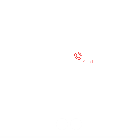
 35 649 936
onlineshop@mure
Email
© Murex 2023. Sva prava zadržana.