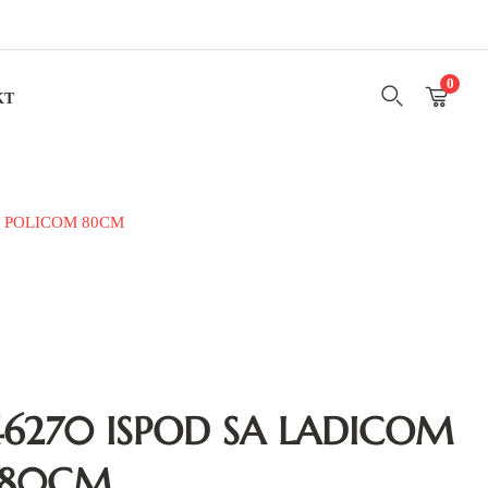
0
KT
I POLICOM 80CM
46270 ISPOD SA LADICOM
 80CM