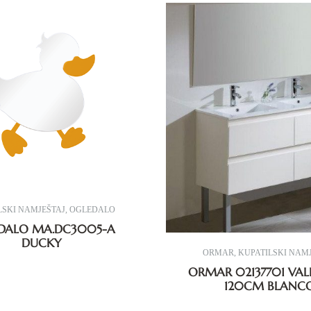
LSKI NAMJEŠTAJ
,
OGLEDALO
DALO MA.DC3005-A
DUCKY
ORMAR
,
KUPATILSKI NAM
ORMAR 02137701 VAL
120CM BLANC