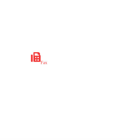
x.ba
+387 35 649 703
Fax