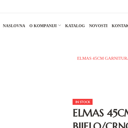
NASLOVNA
O KOMPANIJI
KATALOG
NOVOSTI
KONTA
lski namještaj
Kupatilske garniture
ELMAS 45CM GARNITURA
IN STOCK
ELMAS 45C
BIJELO/CRN