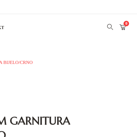
0
KT
 BIJELO/CRNO
M GARNITURA
O