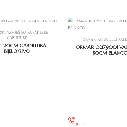
SKI NAMJEŠTAJ
,
KUPATILSKE
GARNITURE
ORMAR
,
KUPATILSKI NAM
 120CM GARNITURA
ORMAR 02179001 VA
BIJELO/SIVO
80CM BLANC
 35 649 936
onlineshop@mur
Email