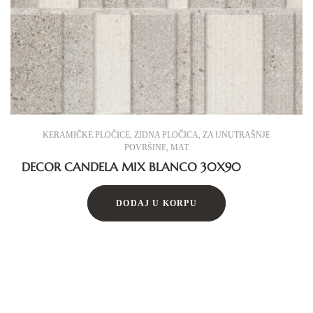
KERAMIČKE PLOČICE
,
ZIDNA PLOČICA
,
ZA UNUTRAŠNJE
POVRŠINE
,
MAT
DECOR CANDELA MIX BLANCO 30X90
DODAJ U KORPU