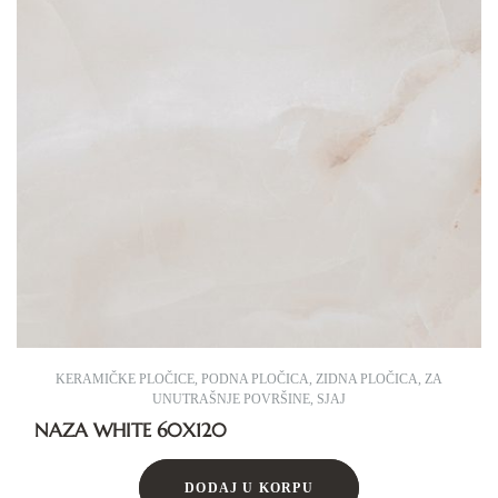
KERAMIČKE PLOČICE
,
PODNA PLOČICA
,
ZIDNA PLOČICA
,
ZA
UNUTRAŠNJE POVRŠINE
,
SJAJ
NAZA WHITE 60X120
DODAJ U KORPU