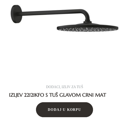
DODACI
,
IZLIV ZA TUŠ
IZLJEV 22121KFO S TUŠ GLAVOM CRNI MAT
DODAJ U KORPU