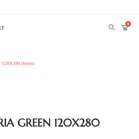
0
KT
120X280 (6mm)
RIA GREEN 120X280