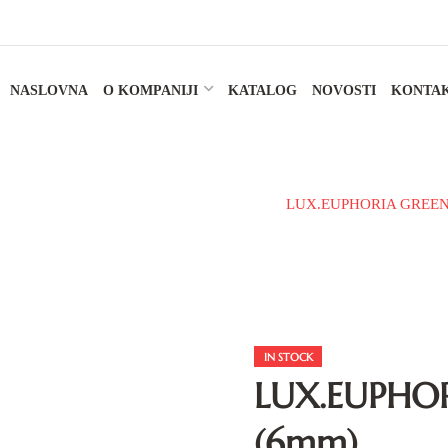
NASLOVNA
O KOMPANIJI
KATALOG
NOVOSTI
KONTA
MIČKE PLOČICE
PODNA PLOČICA
LUX.EUPHORIA GREEN 
IN STOCK
LUX.EUPHO
(6mm)