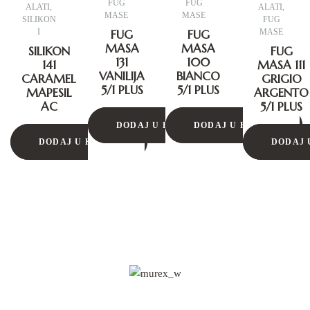
FUG
FUG
ALATI
,
ALATI
,
MASE
MASE
SILIKON
FUG
I
FUG
FUG
MASE
MASA
MASA
SILIKON
FUG
131
100
141
MASA 111
VANILIJA
BIANCO
CARAMEL
GRIGIO
5/1 PLUS
5/1 PLUS
MAPESIL
ARGENTO
AC
5/1 PLUS
DODAJ U KORPU
DODAJ U KORPU
DODAJ U KORPU
DODAJ 