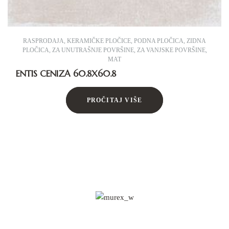
RASPRODAJA
,
KERAMIČKE PLOČICE
,
PODNA PLOČICA
,
ZIDNA
PLOČICA
,
ZA UNUTRAŠNJE POVRŠINE
,
ZA VANJSKE POVRŠINE
,
MAT
ENTIS CENIZA 60.8X60.8
PROČITAJ VIŠE