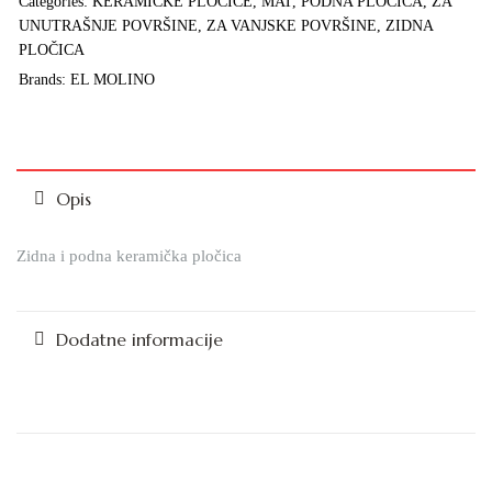
Categories:
KERAMIČKE PLOČICE
,
MAT
,
PODNA PLOČICA
,
ZA
UNUTRAŠNJE POVRŠINE
,
ZA VANJSKE POVRŠINE
,
ZIDNA
PLOČICA
Brands:
EL MOLINO
Opis
Zidna i podna keramička pločica
Dodatne informacije