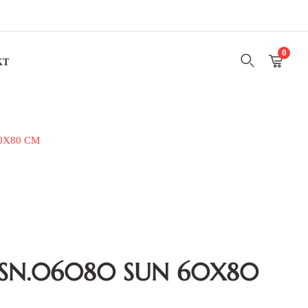
0
KT
0X80 CM
SN.06080 SUN 60X80