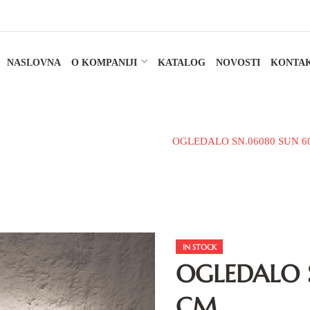
NASLOVNA
O KOMPANIJI
KATALOG
NOVOSTI
KONTA
Kupatilski namještaj
Ogledalo
OGLEDALO SN.06080 SUN 6
IN STOCK
OGLEDALO 
CM