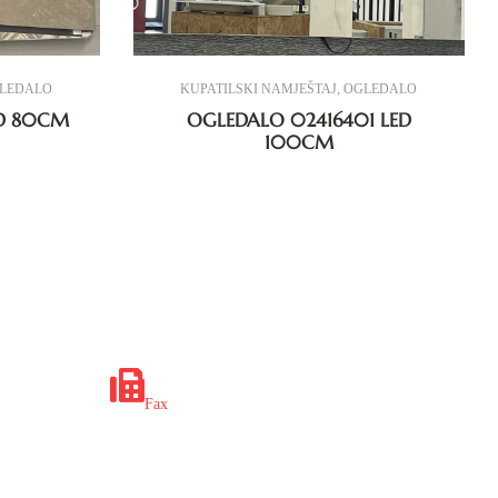
I NAMJEŠTAJ
,
OGLEDALO
KUPATILSKI NAMJEŠTAJ
,
OGLE
02127401 LED 80CM
OGLEDALO 02416401 
100CM
x.ba
+387 35 649 703
Fax