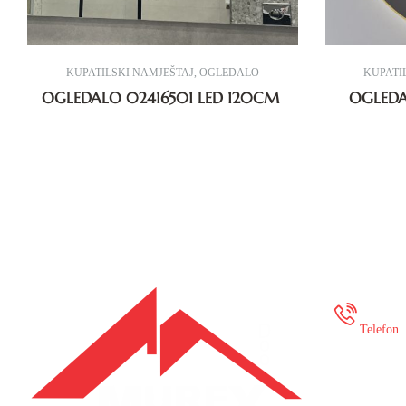
GLEDALO
KUPATILSKI NAMJEŠTAJ
,
OGLEDALO
01 LED
OGLEDALO 02416501 LED 120CM
+387
Telefon