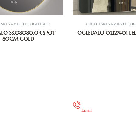
KUPATILSKI NAMJEŠTAJ
,
OGLEDALO
KUPATILSK
OGLEDALO SS.08080.OR SPOT
OGLEDALO 
80CM GOLD
 35 649 936
onlineshop@mure
Email