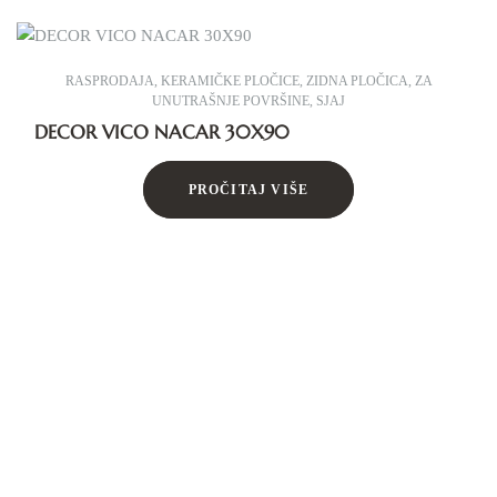
RASPRODAJA
,
KERAMIČKE PLOČICE
,
ZIDNA PLOČICA
,
ZA
UNUTRAŠNJE POVRŠINE
,
SJAJ
DECOR VICO NACAR 30X90
PROČITAJ VIŠE