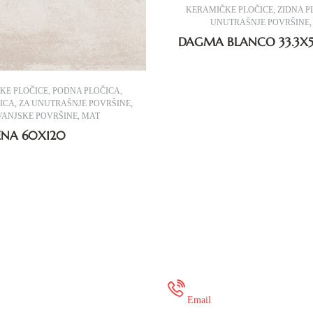
KERAMIČKE PLOČICE
,
ZIDNA P
UNUTRAŠNJE POVRŠINE
DAGMA BLANCO 33.3X5
KE PLOČICE
,
PODNA PLOČICA
,
ČICA
,
ZA UNUTRAŠNJE POVRŠINE
,
VANJSKE POVRŠINE
,
MAT
RENA 60X120
 35 649 936
onlineshop@mure
Email