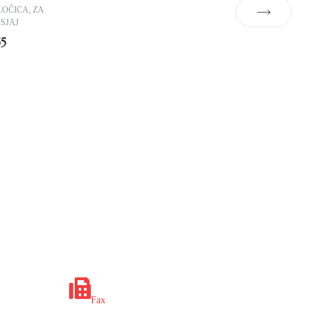
LOČICA
,
ZA
,
SJAJ
5
x.ba
+387 35 649 703
Fax