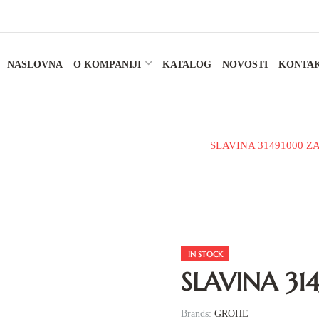
NASLOVNA
O KOMPANIJI
KATALOG
NOVOSTI
KONTA
Slavine i tuš sistemu
Slavine za kuhinju
SLAVINA 31491000 Z
IN STOCK
SLAVINA 31
Brands:
GROHE