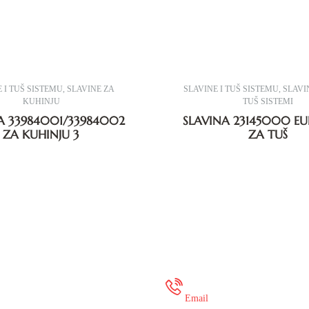
 I TUŠ SISTEMU
,
SLAVINE ZA
SLAVINE I TUŠ SISTEMU
,
SLAVIN
KUHINJU
TUŠ SISTEMI
A 33984001/33984002
SLAVINA 23145000 E
ZA KUHINJU 3
ZA TUŠ
 35 649 936
onlineshop@mure
Email