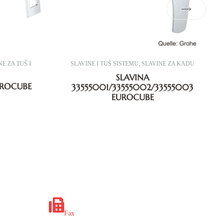
E ZA TUŠ I
SLAVINE I TUŠ SISTEMU
,
SLAVINE ZA KADU
SLAVINA
UROCUBE
33555001/33555002/33555003
EUROCUBE
x.ba
+387 35 649 703
Fax