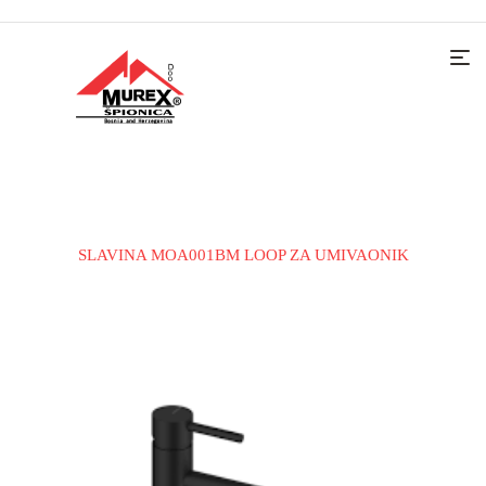
Home
Slavine i tuš sistemu
Slavine za umivaonik
SLAVINA MOA001BM LOOP ZA UMIVAONIK