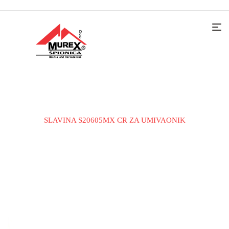
Home
Slavine i tuš sistemu
Slavine za umivaonik
SLAVINA S20605MX CR ZA UMIVAONIK