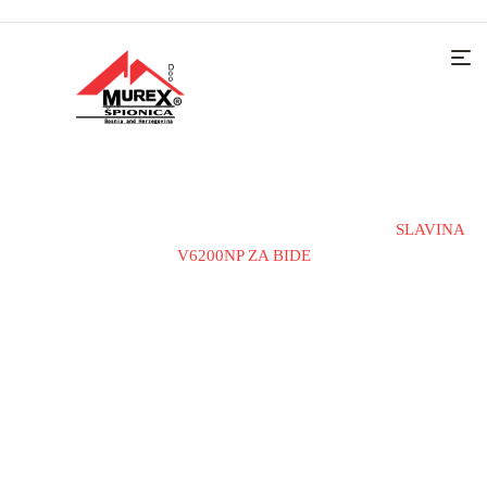
Home
Slavine i tuš sistemu
Slavine za bide
SLAVINA
V6200NP ZA BIDE