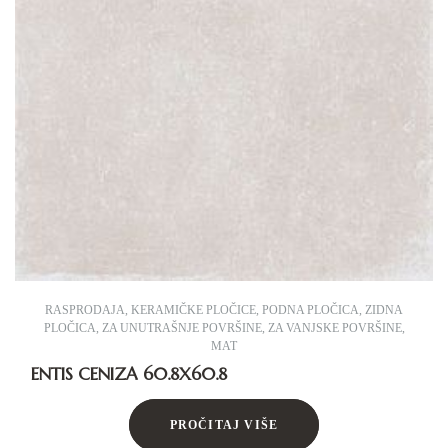
RASPRODAJA
,
KERAMIČKE PLOČICE
,
PODNA PLOČICA
,
ZIDNA
PLOČICA
,
ZA UNUTRAŠNJE POVRŠINE
,
ZA VANJSKE POVRŠINE
,
MAT
ENTIS CENIZA 60.8X60.8
PROČITAJ VIŠE