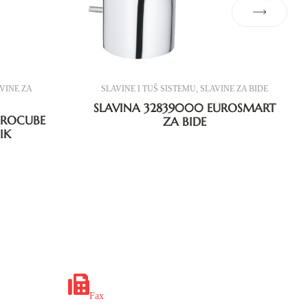
VINE ZA
SLAVINE I TUŠ SISTEMU
,
SLAVINE ZA BIDE
SLAVINA 32839000 EUROSMART
UROCUBE
ZA BIDE
IK
x.ba
+387 35 649 703
Fax