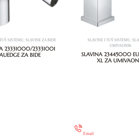
 TUŠ SISTEMU
,
SLAVINE ZA BIDE
SLAVINE I TUŠ SISTEMU
,
SLA
UMIVAONIK
A 23331000/23331001
SLAVINA 23445000 E
AUEDGE ZA BIDE
XL ZA UMIVAON
 35 649 936
onlineshop@mure
Email