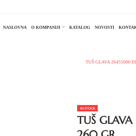
NASLOVNA
O KOMPANIJI
KATALOG
NOVOSTI
KONTA
tuš sistemu
Slavine za tuš i tuš sistemi
TUŠ GLAVA 26455000 E
IN STOCK
TUŠ GLAVA 
260 GR