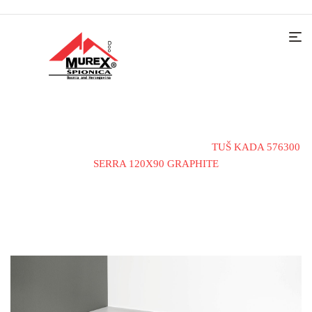
Home
Kade i tuš kabine
Tuš kade
TUŠ KADA 576300
SERRA 120X90 GRAPHITE