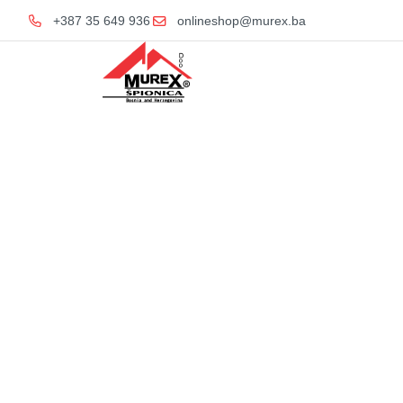
+387 35 649 936
onlineshop@murex.ba
Home
S