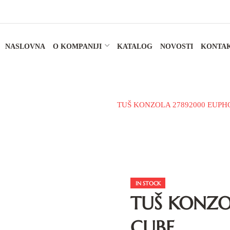
NASLOVNA
O KOMPANIJI
KATALOG
NOVOSTI
KONTA
lavine i tuš sistemu
Konzole
TUŠ KONZOLA 27892000 EUPH
IN STOCK
TUŠ KONZO
CUBE