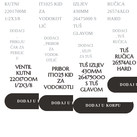
DODACI
DODACI
,
,
TUŠ
DODACI
PRIKLJU
RUČICA
,
PRIBOR
DODACI
ČAK ZA
ZA
TUŠ
,
IZLIV
PERILIC
VODOK
RUČICA
ZA TUŠ
U
OTLIĆ
26574ALO
TUŠ IZLJEV
VENTIL
PRIBOR
HARD
430MM
KUTNI
IT1025 KID
26475000
2201700M
ZA
S TUŠ
1/2X3/8
DODAJ 
VODOKOTLIĆ
GLAVOM
DODAJ U KORPU
DODAJ U KORPU
DODAJ U KORPU