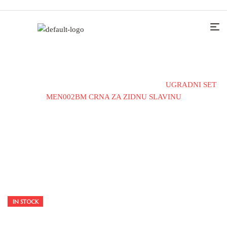
Home
Dodaci
Ugradni set za slavinu
UGRADNI SET
MEN002BM CRNA ZA ZIDNU SLAVINU
IN STOCK