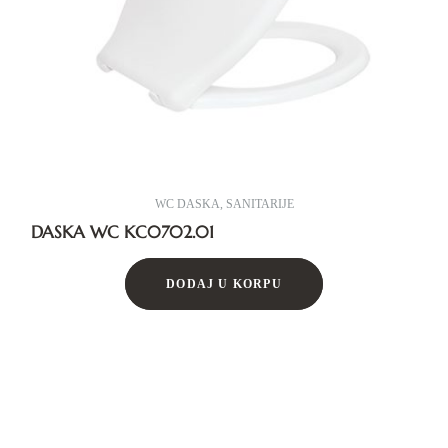
WC DASKA
,
SANITARIJE
DASKA WC KC0702.01
DODAJ U KORPU