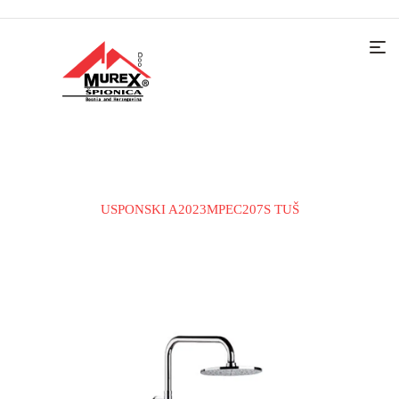
Home
Slavine i tuš sistemu
Slavine za tuš i tuš sistemi
USPONSKI A2023MPEC207S TUŠ