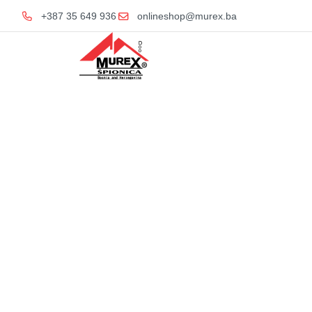
+387 35 649 936
onlineshop@murex.ba
Home
Sanitarije
Ugr