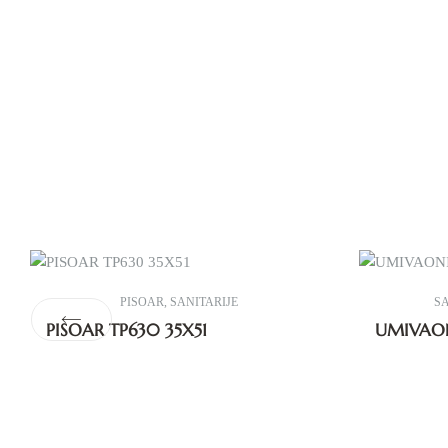
PISOAR
,
SANITARIJE
SA
PISOAR TP630 35X51
UMIVAON