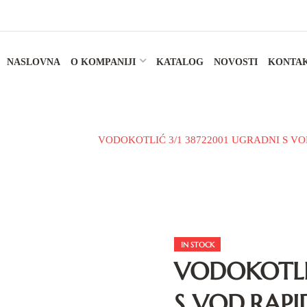
NASLOVNA
O KOMPANIJI
KATALOG
NOVOSTI
KONTA
adbeni vodokotlići
VODOKOTLIĆ 3/1 38722001 UGRADNI S VOD
IN STOCK
VODOKOTLI
S VOD.RAPID