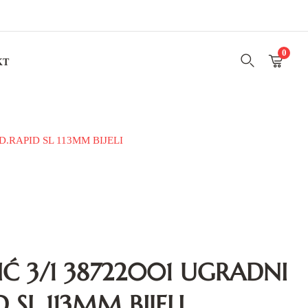
0
KT
.RAPID SL 113MM BIJELI
Ć 3/1 38722001 UGRADNI
 SL 113MM BIJELI