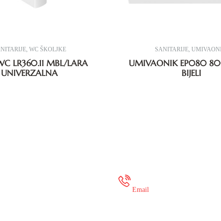
NITARIJE
,
WC ŠKOLJKE
SANITARIJE
,
UMIVAONI
WC LR360.11 MBL/LARA
UMIVAONIK EP080 80
UNIVERZALNA
BIJELI
 35 649 936
onlineshop@mure
Email