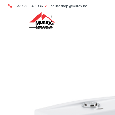
+387 35 649 936
onlineshop@murex.ba
Home
San