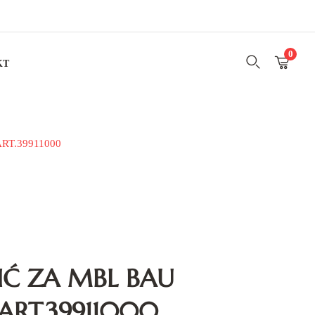
0
KT
T.39911000
Ć ZA MBL BAU
ART.39911000