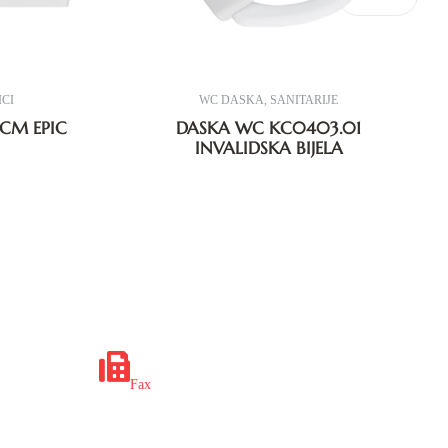
CI
WC DASKA
,
SANITARIJE
CM EPIC
DASKA WC KC0403.01
INVALIDSKA BIJELA
x.ba
+387 35 649 703
Fax