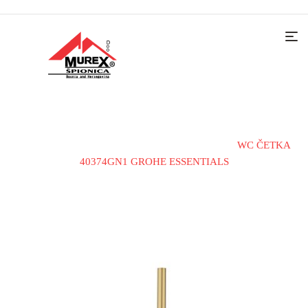
Home
Kupatilska galanterija
WC četke
WC ČETKA
40374GN1 GROHE ESSENTIALS