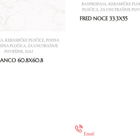
RASPRODAJA
,
KERAMIČKE PLO
PLOČICA
,
ZA UNUTRAŠNJE POV
FRED NOCE 33.3X55
JA
,
KERAMIČKE PLOČICE
,
PODNA
IDNA PLOČICA
,
ZA UNUTRAŠNJE
POVRŠINE
,
SJAJ
LANCO 60.8X60.8
 35 649 936
onlineshop@mure
Email