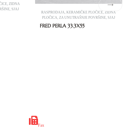
ČICE
,
ZIDNA
RŠINE
,
SJAJ
RASPRODAJA
,
KERAMIČKE PLOČICE
,
ZIDNA
PLOČICA
,
ZA UNUTRAŠNJE POVRŠINE
,
SJAJ
FRED PERLA 33.3X55
x.ba
+387 35 649 703
Fax