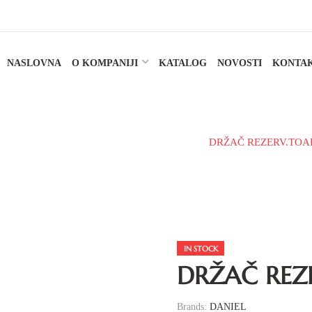
NASLOVNA
O KOMPANIJI
KATALOG
NOVOSTI
KONTA
patilska galanterija
Držači toalet papira
DRŽAČ REZERV.TOA
IN STOCK
DRŽAČ REZE
Brands:
DANIEL