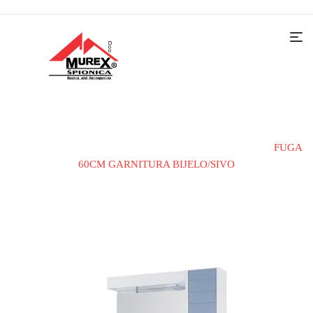
Home
Kupatilski namještaj
Kupatilske garniture
FUGA
60CM GARNITURA BIJELO/SIVO