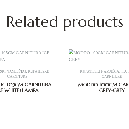
Related products
SKI NAMJEŠTAJ
,
KUPATILSKE
KUPATILSKI NAMJEŠTAJ
,
KUP
GARNITURE
GARNITURE
IC 105CM GARNITURA
MODDO 100CM GAR
CE WHITE+LAMPA
GREY-GREY