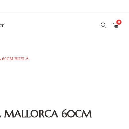
0
KT
 60CM BIJELA
A MALLORCA 60CM