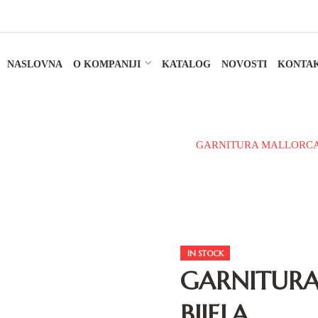
NASLOVNA
O KOMPANIJI
KATALOG
NOVOSTI
KONTA
ilski namještaj
Kupatilske garniture
GARNITURA MALLORCA
IN STOCK
GARNITUR
BIJELA