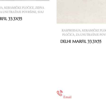
JA
,
KERAMIČKE PLOČICE
,
ZIDNA
ZA UNUTRAŠNJE POVRŠINE
,
SJAJ
FIL 33.3X55
RASPRODAJA
,
KERAMIČKE PLO
PLOČICA
,
ZA UNUTRAŠNJE POV
DELHI MARFIL 33.3X55
 35 649 936
onlineshop@mure
Email