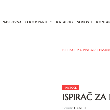
NASLOVNA
O KOMPANIJI
KATALOG
NOVOSTI
KONTA
ome
Dodaci
Ispirač za pisoar
ISPIRAČ ZA PISOAR TEM40
IN STOCK
ISPIRAČ ZA
Brands:
DANIEL