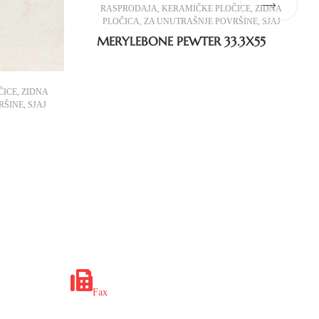
RASPRODAJA
,
KERAMIČKE PLOČICE
,
ZIDNA
PLOČICA
,
ZA UNUTRAŠNJE POVRŠINE
,
SJAJ
MERYLEBONE PEWTER 33.3X55
ČICE
,
ZIDNA
RŠINE
,
SJAJ
x.ba
+387 35 649 703
Fax