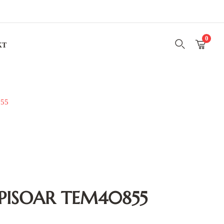
0
KT
855
 PISOAR TEM40855