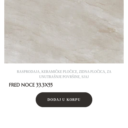
RASPRODAJA
,
KERAMIČKE PLOČICE
,
ZIDNA PLOČICA
,
ZA
UNUTRAŠNJE POVRŠINE
,
SJAJ
FRED NOCE 33.3X55
DODAJ U KORPU